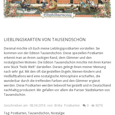
LIEBLINGSKARTEN VON TAUSENDSCHÖN
Diesmal möchte ich Euch meine Lieblingspostkarten vorstellen. Sie
kommen von der
Edition Tausendschön
. Diese speziellen Postkarten
erkennt man an ihrem zackigen Rand, dem Glimmer und den
nostalgischen Motiven. Die
Edition Tausendschön
möchte mit ihren Karten
eine Stück "heile Welt" darstellen. Dieses gelingt ihnen meiner Meinung
nach sehr gut. Mit den oft dargestellten Engeln, kleinen Kindern und
Heißluftballons wird eine nostalgische Atmosphäre erschaffen, die
wunderbar durch die treffenden Farben und den Glimmer ergänzt
werden. Diese Postkarten werden liebevoll hergestellt und in Deutschland
nachhaltig produziert. Mir gefallen vor allem die Pariser Städtekarten von
Tausendschön.
Geschrieben am
08.04.2018
von
Britta
Postkarten
0
8078
Tag:
Postkarten
,
Tausendschön
,
Nostalgie