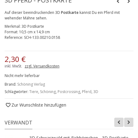
3D PFERD - POSTKARTE
Auf dieser beeindruckenden 3D
Postkarte
kannst Du ein Pferd mit
wehender Mähne sehen.
Merkmal:
3D Postkarte
Format:
10,5 cm x 14,9 cm
Reference:
SCH-133.00210.0158
2,30 €
inkl. MwSt.
zzgl. Versandkosten
Nicht mehr lieferbar
Brand:
Schöning Verlag
Schlagwörter:
Tiere
,
Schöning
,
Postcrossing
,
Pferd
,
3D
Zur Wunschliste hinzufügen
VERWANDT
3D Schwarzwald mit Eichhörnchen - 3D Postkarte